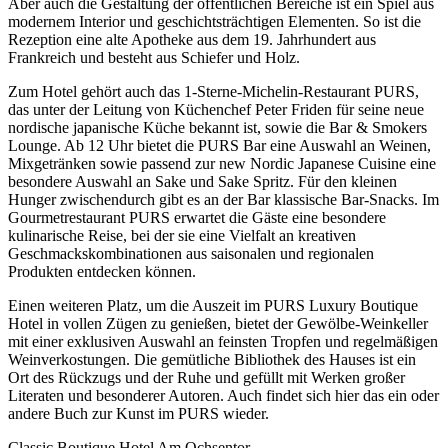
Aber auch die Gestaltung der öffentlichen Bereiche ist ein Spiel aus
modernem Interior und geschichtsträchtigen Elementen. So ist die
Rezeption eine alte Apotheke aus dem 19. Jahrhundert aus
Frankreich und besteht aus Schiefer und Holz.
Zum Hotel gehört auch das 1-Sterne-Michelin-Restaurant PURS,
das unter der Leitung von Küchenchef Peter Friden für seine neue
nordische japanische Küche bekannt ist, sowie die Bar & Smokers
Lounge. Ab 12 Uhr bietet die PURS Bar eine Auswahl an Weinen,
Mixgetränken sowie passend zur new Nordic Japanese Cuisine eine
besondere Auswahl an Sake und Sake Spritz. Für den kleinen
Hunger zwischendurch gibt es an der Bar klassische Bar-Snacks. Im
Gourmetrestaurant PURS erwartet die Gäste eine besondere
kulinarische Reise, bei der sie eine Vielfalt an kreativen
Geschmackskombinationen aus saisonalen und regionalen
Produkten entdecken können.
Einen weiteren Platz, um die Auszeit im PURS Luxury Boutique
Hotel in vollen Zügen zu genießen, bietet der Gewölbe-Weinkeller
mit einer exklusiven Auswahl an feinsten Tropfen und regelmäßigen
Weinverkostungen. Die gemütliche Bibliothek des Hauses ist ein
Ort des Rückzugs und der Ruhe und gefüllt mit Werken großer
Literaten und besonderer Autoren. Auch findet sich hier das ein oder
andere Buch zur Kunst im PURS wieder.
Classic Boutique Hotel Am Ochsentor