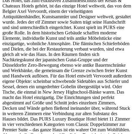
Das Hotel, das zum exklusiven Zusammenschluss der Relais &
Chateaux Hotels gehört, ist das einzige Hotel weltweit, das von dem
Belgier Axel Vervoordt, einem der vielseitigsten
Antiquitätenhändler, Kunstsammler und Designer weltweit, gestaltet
wurde. Jedes der elf Zimmer sowie Suiten trägt seine Handschrift
und sind unterschiedlich eingerichtet. Kunst spielt im PURS eine
große Rolle. In dem historischen Gebäude schaffen moderne
Elemente, individuelle Kunst und teils antike Möbelstücke eine
einzigartige, wohnliche Atmosphäre. Die flämischen Schieferböden
und Dielen, die bei der Restaurierung verbaut wurden, sind etwa
gleich alt wie das Haus. In den Räumen finden sich
Nachkriegskunst der japanischen Gutai-Gruppe und der
Düsseldorfer Zero-Bewegung ebenso wie antike Bauernschränke
und Werkbänke, die gemeinsam die Grenze zwischen freier Kunst
und Handwerk auflösen. Für das Hotel entwirft Vervoordt außerdem
eigene Objekte: scheinbar schwebende Sidetables aus Schiefer und
Sessel, denen ein umgedrehter Gobelin übergestülpt wird. Oder
Tische, die einmal in New Jersey Highschool-Bänke waren. Das
macht das Hotel einzigartig. Die Einrichtungen sind perfekt
abgestimmt auf Größe und Schnitt jedes einzelnen Zimmers,
Decken und Wände gehen fließend ineinander über, während Stuck
in weiteren Zimmern eine Verbindung zur alten Substanz des
Hauses bildet. Das PURS Luxury Boutique Hotel bietet 11 Zimmer
in vier verschiedenen Kategorien vom Classic Doppelzimmer zur
Premier Suite – das ganze Haus ist ein wahrer Ort zum Wohlfühlen.