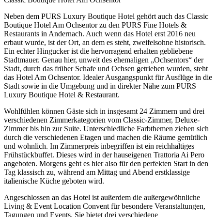
Neben dem PURS Luxury Boutique Hotel gehört auch das Classic
Boutique Hotel Am Ochsentor zu den PURS Fine Hotels &
Restaurants in Andernach. Auch wenn das Hotel erst 2016 neu
erbaut wurde, ist der Ort, an dem es steht, zweifelsohne historisch.
Ein echter Hingucker ist die hervorragend erhalten gebliebene
Stadtmauer. Genau hier, unweit des ehemaligen „Ochsentors“ der
Stadt, durch das früher Schafe und Ochsen getrieben wurden, steht
das Hotel Am Ochsentor. Idealer Ausgangspunkt für Ausflüge in die
Stadt sowie in die Umgebung und in direkter Nähe zum PURS
Luxury Boutique Hotel & Restaurant.
Wohlfühlen können Gäste sich in insgesamt 24 Zimmern und drei
verschiedenen Zimmerkategorien vom Classic-Zimmer, Deluxe-
Zimmer bis hin zur Suite. Unterschiedliche Farbthemen ziehen sich
durch die verschiedenen Etagen und machen die Räume gemütlich
und wohnlich. Im Zimmerpreis inbegriffen ist ein reichhaltiges
Frühstückbuffet. Dieses wird in der hauseigenen Trattoria Ai Pero
angeboten. Morgens geht es hier also für den perfekten Start in den
Tag klassisch zu, während am Mittag und Abend erstklassige
italienische Küche geboten wird.
Angeschlossen an das Hotel ist außerdem die außergewöhnliche
Living & Event Location Convent für besondere Veranstaltungen,
Tagungen und Events. Sie bietet drei verschiedene